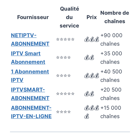
Qualité
Nombre de
Fournisseur
du
Prix
chaînes
service
NETIPTV-
+90 000
⭐⭐⭐⭐⭐
💰💰💰
ABONNEMENT
chaînes
IPTV Smart
+35 000
⭐⭐⭐⭐
💰💰
Abonnement
chaînes
1 Abonnement
+40 500
⭐⭐⭐⭐
💰💰💰
IPTV
chaînes
IPTVSMART-
+20 500
⭐⭐⭐⭐⭐
💰💰
ABONNEMENT
chaînes
ABONNEMENT-
💰💰💰
+15 000
⭐⭐⭐⭐
IPTV-EN-LIGNE
💰
chaînes