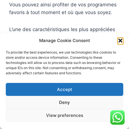
Vous pouvez ainsi profiter de vos programmes
favoris à tout moment et où que vous soyez.
L’une des caractéristiques les plus appréciées
d’ATLAS PRO est son interface conviviale et
Manage Cookie Consent
facile à utiliser. Rechercher des contenus
spécifiques devient un jeu d’enfant avec la
To provide the best experiences, we use technologies like cookies to
store and/or access device information. Consenting to these
fonction de recherche intégrée.
technologies will allow us to process data such as browsing behavior or
unique IDs on this site. Not consenting or withdrawing consent, may
adversely affect certain features and functions.
Vous pouvez également naviguer à travers les
différentes catégories de contenus pour
Accept
découvrir de nouvelles émissions et films
passionnants.
Deny
View preferences
ATLAS PRO propose également une expérience
de streaming de qualité, sans tamponnement