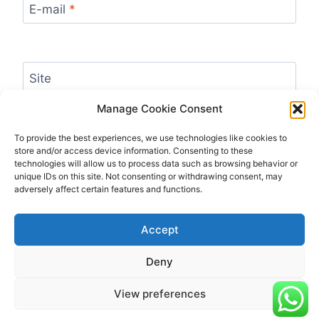
E-mail
*
Site
Manage Cookie Consent
Enregistrer mon nom, mon e-mail et mon site
dans le navigateur pour mon prochain
To provide the best experiences, we use technologies like cookies to
commentaire.
store and/or access device information. Consenting to these
technologies will allow us to process data such as browsing behavior or
unique IDs on this site. Not consenting or withdrawing consent, may
adversely affect certain features and functions.
Accept
Deny
© 2026 ABONNEMENT IPTV - Thème WordPress
par
Kadence WP
View preferences